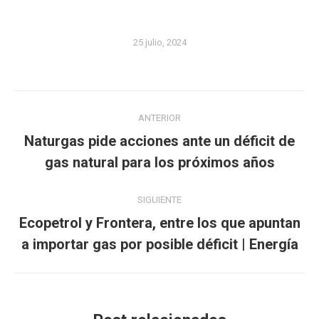
25 julio, 2024
Navegación
ANTERIOR
entre
Naturgas pide acciones ante un déficit de
Publicación
publicaciones
gas natural para los próximos años
anterior:
SIGUIENTE
Ecopetrol y Frontera, entre los que apuntan
Publicación
a importar gas por posible déficit | Energía
siguiente: