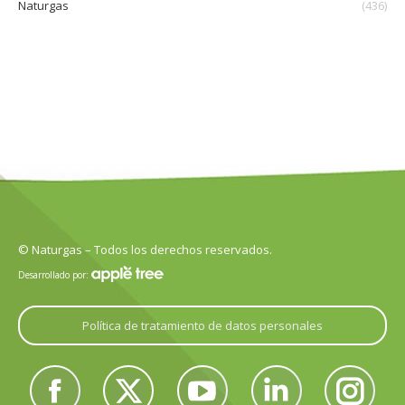
Naturgas
(436)
© Naturgas – Todos los derechos reservados.
Desarrollado por:
Política de tratamiento de datos personales
Encuéntranos en:
Facebook
Twitter
YouTube
Linkedin
Instagram