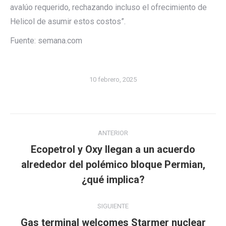
avalúo requerido, rechazando incluso el ofrecimiento de
Helicol de asumir estos costos”.
Fuente: semana.com
10 febrero, 2025
Navegación
ANTERIOR
entre
Ecopetrol y Oxy llegan a un acuerdo
publicaciones
Publicación
alrededor del polémico bloque Permian,
anterior:
¿qué implica?
SIGUIENTE
Gas terminal welcomes Starmer nuclear