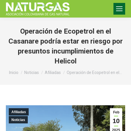
Operación de Ecopetrol en el
Casanare podría estar en riesgo por
presuntos incumplimientos de
Helicol
Estás aquí:
Inicio
Noticias
Afiliadas
Operación de Ecopetrol en el…
Afiliadas
Feb
10
Noticias
2025