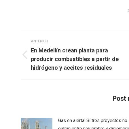
Navegación
ANTERIOR
entre
En Medellín crean planta para
publicaciones
Publicación
producir combustibles a partir de
anterior:
hidrógeno y aceites residuales
Post 
Gas en alerta: Si tres proyectos no
entran entre noviembre y diciembre