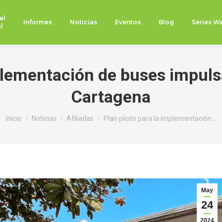
el
Informes
Noticias
Eventos
Blog
Series W
l
mplementación de buses impul
Cartagena
Estás aquí:
Inicio
Noticias
Afiliadas
Plan piloto para la implementación…
May
24
2024