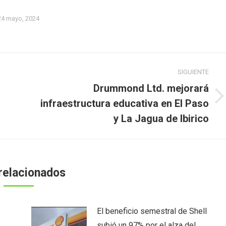
24 mayo, 2024
SIGUIENTE
Drummond Ltd. mejorará
Publicación
infraestructura educativa en El Paso
siguiente:
y La Jagua de Ibirico
relacionados
El beneficio semestral de Shell
,
subió un 97% por el alza del