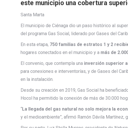
este municipio una cobertura superi
Santa Marta
El municipio de Ciénaga dio un paso histórico al super
del programa Gas Social, liderado por Gases del Carib
En esta etapa,
750 familias de estratos 1 y 2 recib
hogares conectados en el municipio y a
más de 2.00
El convenio, que contempla una
inversión superior a
para conexiones e interventorías, y de Gases del Car
en la instalación.
Desde su creación en 2019, Gas Social ha beneficiado 
Hocol ha permitido la conexión de más de 30.000 hog
“
La llegada del gas natural no solo mejora la econ
y el medioambiente”, afirmó Ramón Dávila Martínez, g
Por su parte, Luz Stella Murgas, presidenta de Natur