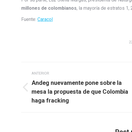
millones de colombianos
, la mayoría de estratos 1, 2
Fuente:
Caracol
2
Navegación
ANTERIOR
entre
Andeg nuevamente pone sobre la
publicaciones
Publicación
mesa la propuesta de que Colombia
anterior:
haga fracking