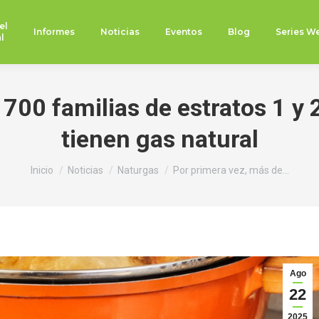
el
Informes
Noticias
Eventos
Blog
Series W
l
 700 familias de estratos 1 y
tienen gas natural
Estás aquí:
Inicio
Noticias
Naturgas
Por primera vez, más de…
Ago
22
2025