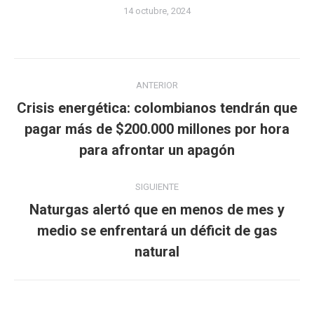
14 octubre, 2024
Navegación
ANTERIOR
entre
Crisis energética: colombianos tendrán que
publicaciones
Publicación
pagar más de $200.000 millones por hora
anterior:
para afrontar un apagón
SIGUIENTE
Naturgas alertó que en menos de mes y
Publicación
medio se enfrentará un déficit de gas
siguiente:
natural