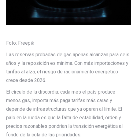
Foto: Freepik
Las reservas probadas de gas apenas alcanzan para seis
años y la reposición es mínima. Con más importaciones y
tarifas al alza, el riesgo de racionamiento energético
crece desde 2026.
El círculo de la discordia: cada mes el país produce
menos gas, importa más paga tarifas más caras y
depende de infraestructuras que ya operan al límite. El
palo en la rueda es que la falta de estabilidad, orden y
precios razonables pondrían la transición energética al
fondo de la cola de las prioridades.