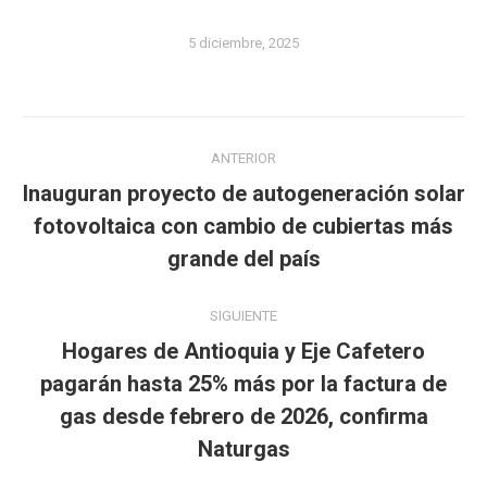
5 diciembre, 2025
Navegación
ANTERIOR
entre
Inauguran proyecto de autogeneración solar
publicaciones
Publicación
fotovoltaica con cambio de cubiertas más
anterior:
grande del país
SIGUIENTE
Hogares de Antioquia y Eje Cafetero
pagarán hasta 25% más por la factura de
Publicación
gas desde febrero de 2026, confirma
siguiente:
Naturgas