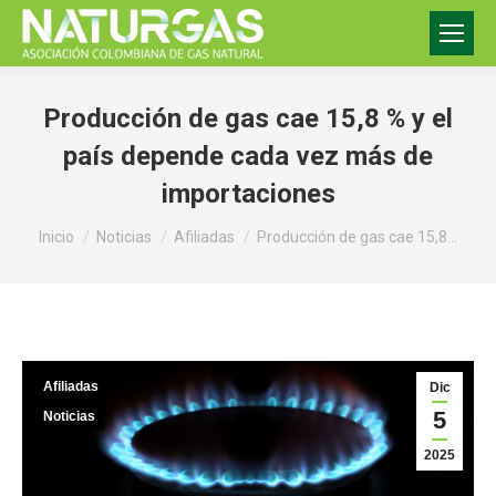
Producción de gas cae 15,8 % y el
país depende cada vez más de
importaciones
Estás aquí:
Inicio
Noticias
Afiliadas
Producción de gas cae 15,8…
Afiliadas
Dic
5
Noticias
2025