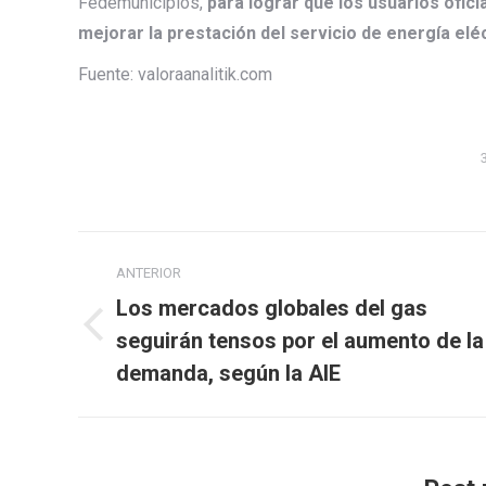
Fedemunicipios,
para lograr que los usuarios ofic
mejorar la prestación del servicio de energía eléc
Fuente: valoraanalitik.com
Navegación
ANTERIOR
entre
Los mercados globales del gas
publicaciones
Publicación
seguirán tensos por el aumento de la
anterior:
demanda, según la AIE