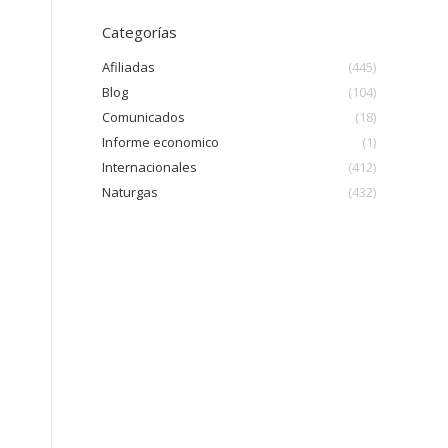
Categorías
Afiliadas
(445)
Blog
(104)
Comunicados
(18)
Informe economico
(1)
Internacionales
(412)
Naturgas
(432)
o