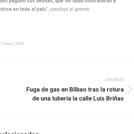
iales paguen sus deudas, que sin duda contribuirán a
trica en todo el país
”, concluyó el gremio.
31 enero, 2025
SIGUIENTE
Fuga de gas en Bilbao tras la rotura
Publicación
de una tubería la calle Luis Briñas
siguiente: