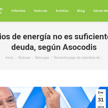
el
Informes
Noticias
Eventos
Blog
Series W
l
s de energía no es suficiente
deuda, según Asocodis
Estás aquí:
Inicio
Noticias
Naturgas
Reciente pago de subsidios de…
Ene
31
2025