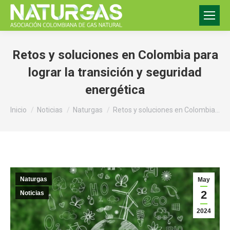
Retos y soluciones en Colombia para
lograr la transición y seguridad
energética
Estás aquí:
Inicio
Noticias
Naturgas
Retos y soluciones en Colombia…
Naturgas
May
2
Noticias
2024