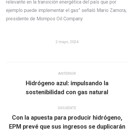
relevante en la transición energética del país que por
ejemplo puede implementar el gas” señaló Mario Zamora,
presidente de Mompos Oil Company.
2 mayo, 2024
Navegación
ANTERIOR
entre
Hidrógeno azul: impulsando la
Publicación
publicaciones
sostenibilidad con gas natural
anterior:
SIGUIENTE
Con la apuesta para producir hidrógeno,
Publicación
EPM prevé que sus ingresos se duplicarán
siguiente: