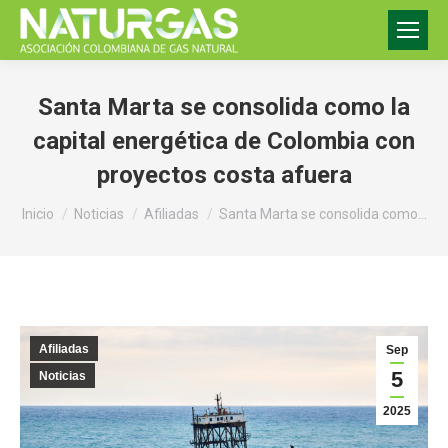
Santa Marta se consolida como la
capital energética de Colombia con
proyectos costa afuera
Estás aquí:
Inicio
Noticias
Afiliadas
Santa Marta se consolida como…
Afiliadas
Sep
5
Noticias
2025