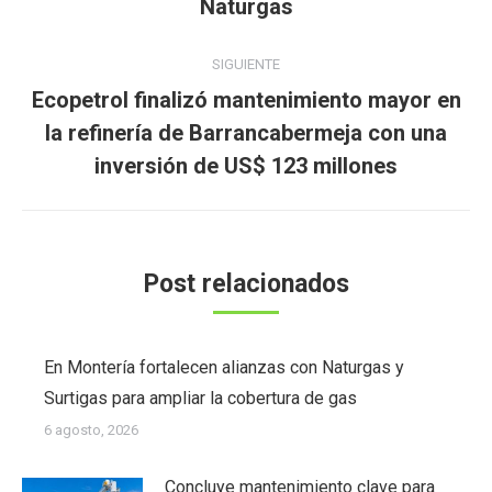
anterior:
Naturgas
SIGUIENTE
Ecopetrol finalizó mantenimiento mayor en
Publicación
la refinería de Barrancabermeja con una
siguiente:
inversión de US$ 123 millones
Post relacionados
En Montería fortalecen alianzas con Naturgas y
Surtigas para ampliar la cobertura de gas
6 agosto, 2026
Concluye mantenimiento clave para