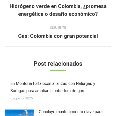
entre
Hidrógeno verde en Colombia, ¿promesa
Publicación
publicaciones
energética o desafío económico?
anterior:
SIGUIENTE
Publicación
Gas: Colombia con gran potencial
siguiente:
Post relacionados
En Montería fortalecen alianzas con Naturgas y
Surtigas para ampliar la cobertura de gas
6 agosto, 2026
Concluye mantenimiento clave para