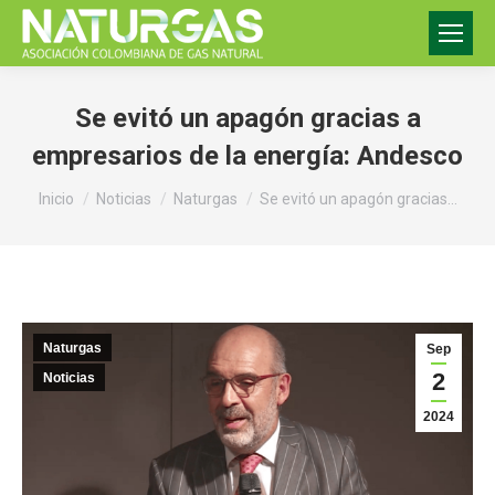
Se evitó un apagón gracias a
empresarios de la energía: Andesco
Estás aquí:
Inicio
Noticias
Naturgas
Se evitó un apagón gracias…
Naturgas
Sep
2
Noticias
2024