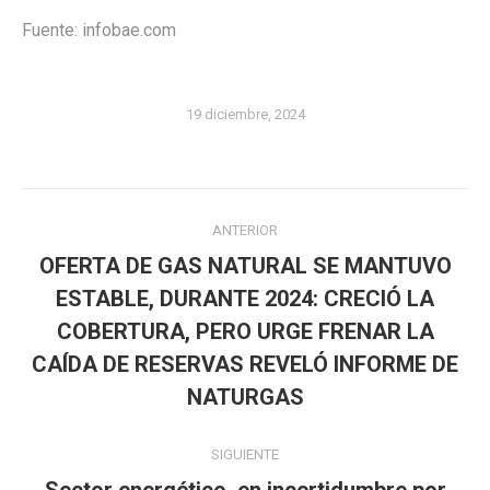
Fuente: infobae.com
19 diciembre, 2024
Navegación
ANTERIOR
entre
OFERTA DE GAS NATURAL SE MANTUVO
publicaciones
ESTABLE, DURANTE 2024: CRECIÓ LA
Publicación
COBERTURA, PERO URGE FRENAR LA
anterior:
CAÍDA DE RESERVAS REVELÓ INFORME DE
NATURGAS
SIGUIENTE