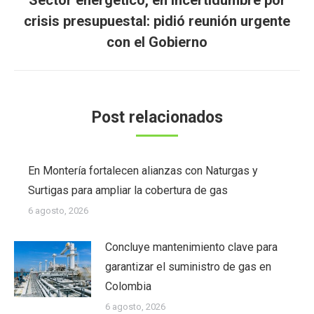
Sector energético, en incertidumbre por
Publicación
crisis presupuestal: pidió reunión urgente
siguiente:
con el Gobierno
Post relacionados
En Montería fortalecen alianzas con Naturgas y
Surtigas para ampliar la cobertura de gas
6 agosto, 2026
Concluye mantenimiento clave para
garantizar el suministro de gas en
Colombia
6 agosto, 2026