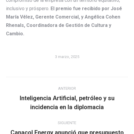
compromiso de la empresa con un territorio equitativo,
inclusivo y próspero.
El premio fue recibido por José
María Vélez, Gerente Comercial, y Angélica Cohen
Rhenals, Coordinadora de Gestión de Cultura y
Cambio.
3 marzo, 2025
Navegación
ANTERIOR
entre
Inteligencia Artificial, petróleo y su
Publicación
publicaciones
incidencia en la diplomacia
anterior:
SIGUIENTE
Canacol Energy anunció que presupuesto