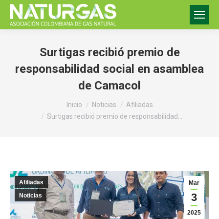
Surtigas recibió premio de
responsabilidad social en asamblea
de Camacol
Estás aquí:
Inicio
Noticias
Afiliadas
Surtigas recibió premio de responsabilidad…
Afiliadas
Mar
3
Noticias
2025