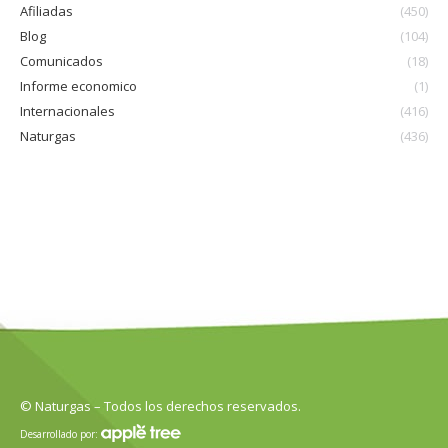
Afiliadas
(450)
Blog
(104)
Comunicados
(18)
Informe economico
(1)
Internacionales
(416)
Naturgas
(436)
© Naturgas – Todos los derechos reservados.
Desarrollado por: