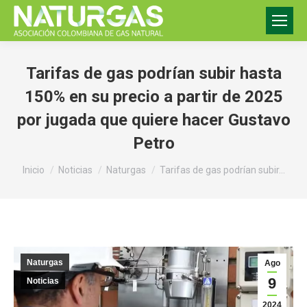
Tarifas de gas podrían subir hasta
150% en su precio a partir de 2025
por jugada que quiere hacer Gustavo
Petro
Estás aquí:
Inicio
Noticias
Naturgas
Tarifas de gas podrían subir…
Naturgas
Ago
9
Noticias
2024