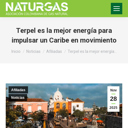
Terpel es la mejor energía para
impulsar un Caribe en movimiento
Estás aquí:
Inicio
Noticias
Afiliadas
Terpel es la mejor energía…
Afiliadas
Nov
28
Noticias
2025