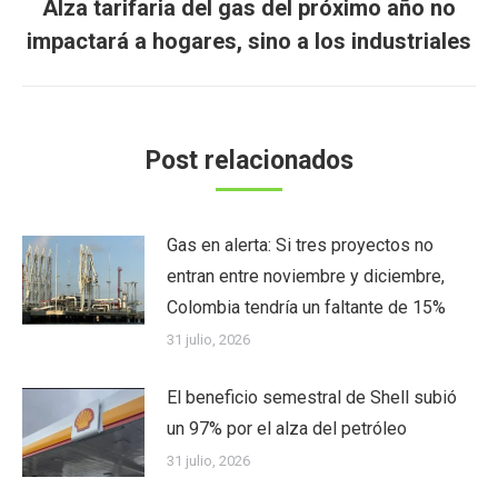
Alza tarifaria del gas del próximo año no
Publicación
impactará a hogares, sino a los industriales
siguiente:
Post relacionados
Gas en alerta: Si tres proyectos no
entran entre noviembre y diciembre,
Colombia tendría un faltante de 15%
31 julio, 2026
El beneficio semestral de Shell subió
un 97% por el alza del petróleo
31 julio, 2026