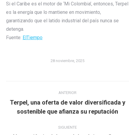
Si el Caribe es el motor de ‘Mi Colombia’, entonces, Terpel
es la energía que lo mantiene en movimiento,
garantizando que el latido industrial del país nunca se
detenga.
Fuente:
ElTiempo
28 noviembre, 2025
Navegación
ANTERIOR
entre
Terpel, una oferta de valor diversificada y
Publicación
publicaciones
sostenible que afianza su reputación
anterior:
SIGUIENTE