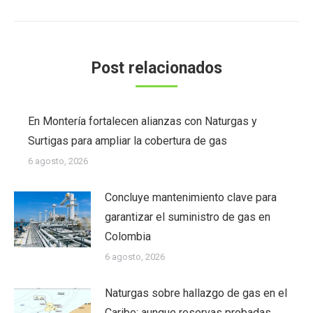
siguiente:
Post relacionados
En Montería fortalecen alianzas con Naturgas y
Surtigas para ampliar la cobertura de gas
6 agosto, 2026
Concluye mantenimiento clave para
garantizar el suministro de gas en
Colombia
6 agosto, 2026
Naturgas sobre hallazgo de gas en el
Caribe: aunque reservas probadas