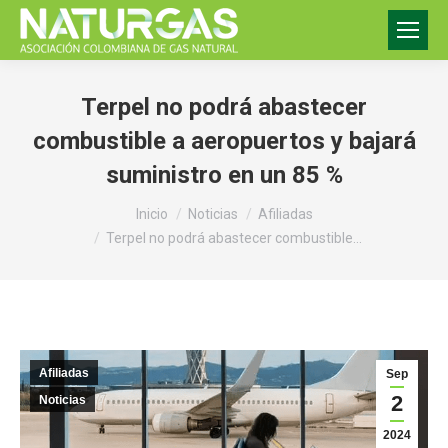
Terpel no podrá abastecer
combustible a aeropuertos y bajará
suministro en un 85 %
Estás aquí:
Inicio
Noticias
Afiliadas
Terpel no podrá abastecer combustible…
Afiliadas
Sep
2
Noticias
2024