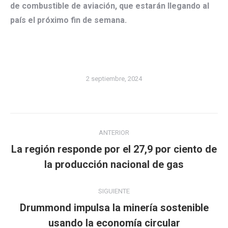
de combustible de aviación, que estarán llegando al
país el próximo fin de semana.
2 septiembre, 2024
Navegación
ANTERIOR
entre
La región responde por el 27,9 por ciento de
Publicación
publicaciones
la producción nacional de gas
anterior:
SIGUIENTE
Drummond impulsa la minería sostenible
Publicación
usando la economía circular