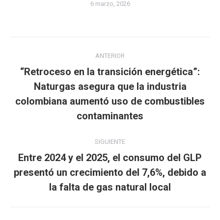
6 marzo, 2026
Navegación
ANTERIOR
entre
“Retroceso en la transición energética”:
publicaciones
Naturgas asegura que la industria
Publicación
colombiana aumentó uso de combustibles
anterior:
contaminantes
SIGUIENTE
Entre 2024 y el 2025, el consumo del GLP
Publicación
presentó un crecimiento del 7,6%, debido a
siguiente:
la falta de gas natural local