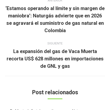
ANTERIOR
entre
‘Estamos operando al límite y sin margen de
publicaciones
maniobra’: Naturgás advierte que en 2026
Publicación
se agravará el suministro de gas natural en
anterior:
Colombia
SIGUIENTE
La expansión del gas de Vaca Muerta
Publicación
recorta US$ 628 millones en importaciones
siguiente:
de GNL y gas
Post relacionados