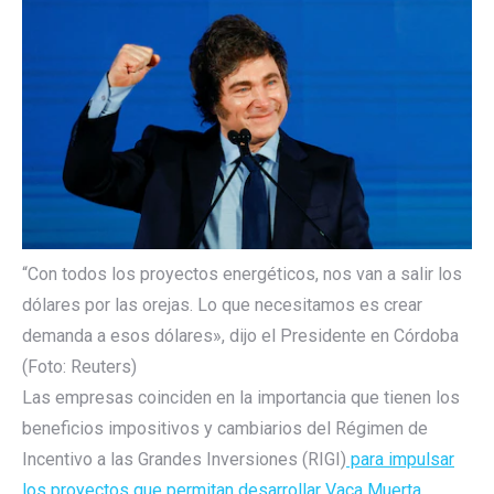
“Con todos los proyectos energéticos, nos van a salir los
dólares por las orejas. Lo que necesitamos es crear
demanda a esos dólares», dijo el Presidente en Córdoba
(Foto: Reuters)
Las empresas coinciden en la importancia que tienen los
beneficios impositivos y cambiarios del Régimen de
Incentivo a las Grandes Inversiones (RIGI)
para impulsar
los proyectos que permitan desarrollar Vaca Muerta
.