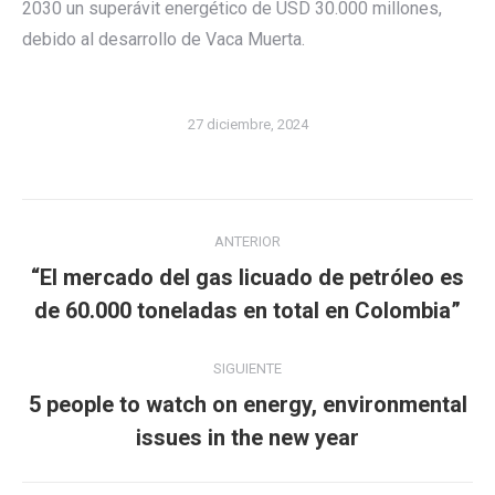
2030 un superávit energético de USD 30.000 millones,
debido al desarrollo de Vaca Muerta.
27 diciembre, 2024
Navegación
ANTERIOR
entre
“El mercado del gas licuado de petróleo es
Publicación
publicaciones
de 60.000 toneladas en total en Colombia”
anterior:
SIGUIENTE
5 people to watch on energy, environmental
Publicación
issues in the new year
siguiente: