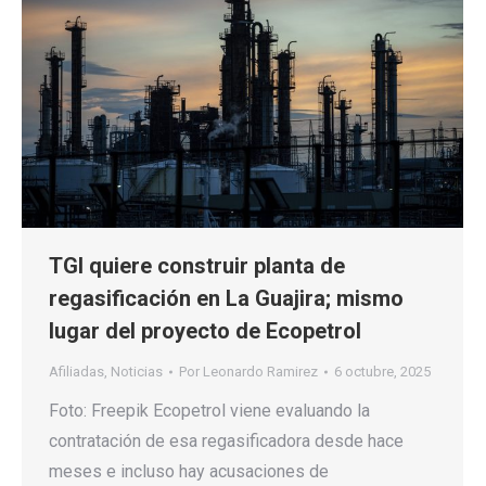
TGI quiere construir planta de
regasificación en La Guajira; mismo
lugar del proyecto de Ecopetrol
Afiliadas
,
Noticias
Por
Leonardo Ramirez
6 octubre, 2025
Foto: Freepik Ecopetrol viene evaluando la
contratación de esa regasificadora desde hace
meses e incluso hay acusaciones de