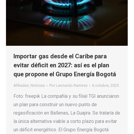
Importar gas desde el Caribe para
evitar déficit en 2027: así es el plan
que propone el Grupo Energía Bogotá
Afiliadas
,
Noticias
Por
Leonardo Ramirez
6 octubre, 2025
Foto: freepik La compañía y su filial TGI anunciaron
un plan para construir un nuevo punto de
regasificación en Ballenas, La Guajira. Se trataría de
la única alternativa viable a corto plazo para evitar
un déficit energético. El Grupo Energía Bogotá