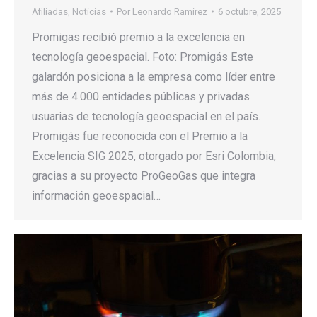
Afiliadas
,
Noticias
Por
Leonardo Ramirez
6 octubre, 2025
Promigas recibió premio a la excelencia en
tecnología geoespacial. Foto: Promigás Este
galardón posiciona a la empresa como líder entre
más de 4.000 entidades públicas y privadas
usuarias de tecnología geoespacial en el país.
Promigás fue reconocida con el Premio a la
Excelencia SIG 2025, otorgado por Esri Colombia,
gracias a su proyecto ProGeoGas que integra
información geoespacial…