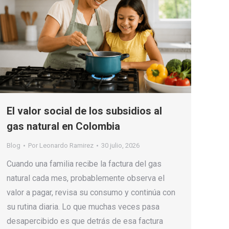
El valor social de los subsidios al
gas natural en Colombia
Blog
Por
Leonardo Ramirez
30 julio, 2026
Cuando una familia recibe la factura del gas
natural cada mes, probablemente observa el
valor a pagar, revisa su consumo y continúa con
su rutina diaria. Lo que muchas veces pasa
desapercibido es que detrás de esa factura