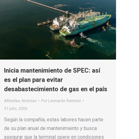
Inicia mantenimiento de SPEC: así
es el plan para evitar
desabastecimiento de gas en el país
Afiliadas
,
Noticias
Por
Leonardo Ramirez
31 julio, 2026
Según la compañía, estas labores hacen parte
de su plan anual de mantenimiento y busca
asegurar que la terminal opere en condiciones