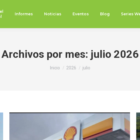
el
Informes
Noticias
Eventos
Blog
Series W
l
Archivos por mes:
julio 2026
Estás aquí:
Inicio
2026
julio