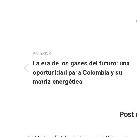
1
Navegación
ANTERIOR
entre
La era de los gases del futuro: una
publicaciones
Publicación
oportunidad para Colombia y su
anterior:
matriz energética
Post 