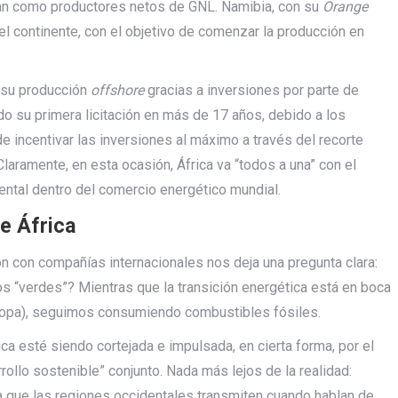
lan como productores netos de GNL. Namibia, con su
Orange
el continente, con el objetivo de comenzar la producción en
n su producción
offshore
gracias a inversiones por parte de
ado su primera licitación en más de 17 años, debido a los
de incentivar las inversiones al máximo a través del recorte
aramente, en esta ocasión, África va “todos a una” con el
mental dentro del comercio energético mundial.
de África
n con compañías internacionales nos deja una pregunta clara:
 “verdes”? Mientras que la transición energética está en boca
ropa), seguimos consumiendo combustibles fósiles.
a esté siendo cortejada e impulsada, en cierta forma, por el
ollo sostenible” conjunto. Nada más lejos de la realidad:
a que las regiones occidentales transmiten cuando hablan de