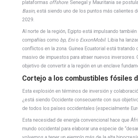
plataformas
offshore
. Senegal y Mauritania se postu
Basin
, está siendo uno de los puntos más calientes d
2029.
Al norte de la región, Egipto está impulsando tambié
compañías como
bp
,
Eni
o
ExxonMobil
. Libia ha lanz
conflictos en la zona. Guinea Ecuatorial está tratando 
masivo de impuestos para atraer nuevos inversores. Cl
objetivo de convertir a la región en un enclave funda
Cortejo a los combustibles fósiles 
Esta explosión en términos de inversión y colaboració
¿está siendo Occidente consecuente con sus objetivos
de todos los países occidentales (especialmente Eu
Esta necesidad de energía convencional hace que Áfric
mundo occidental para elaborar una especie de “desarr
volvemos a tener un ejemplo más de la alta hipocresí