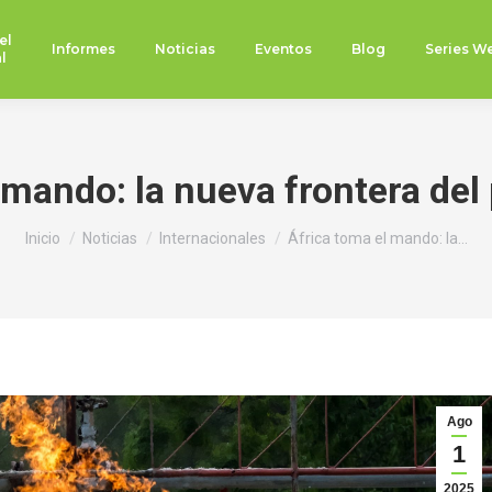
el
Informes
Noticias
Eventos
Blog
Series W
l
 mando: la nueva frontera del 
Estás aquí:
Inicio
Noticias
Internacionales
África toma el mando: la…
Ago
1
2025