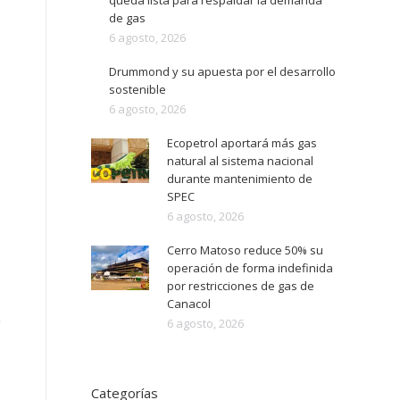
queda lista para respaldar la demanda
de gas
6 agosto, 2026
Drummond y su apuesta por el desarrollo
sostenible
6 agosto, 2026
Ecopetrol aportará más gas
natural al sistema nacional
durante mantenimiento de
SPEC
6 agosto, 2026
Cerro Matoso reduce 50% su
operación de forma indefinida
por restricciones de gas de
Canacol
)
6 agosto, 2026
Categorías