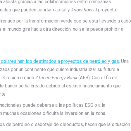
a alcista gracias a las colaboraciones entre compañías
nales que pueden aportar capital y
know-how
al proyecto.
 frenado por la transformación verde que se está llevando a cabo
 el mundo gira hacia otra dirección, no se le puede prohibir a
 dólares han ido destinados a proyectos de petróleo y gas
. Una
ada por un continente que quiere industrializar su futuro a
s el recién creado
African Energy Bank
(AEB). Con el fin de
 este banco se ha creado debido al escaso financiamiento que
nte.
rnacionales puede deberse a las políticas ESG o a la
n muchas ocasiones dificulta la inversión en la zona.
s de petróleo o sabotaje de oleoductos, hacen que la situación