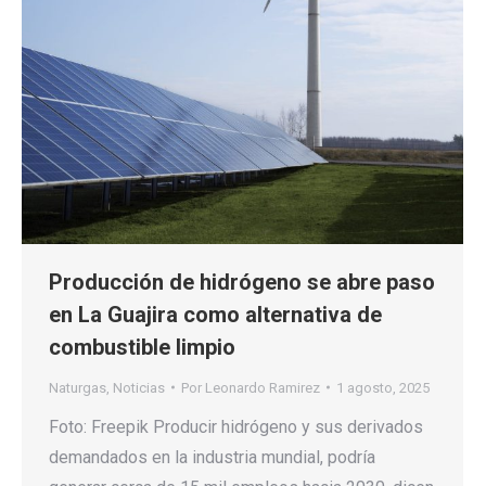
Producción de hidrógeno se abre paso
en La Guajira como alternativa de
combustible limpio
Naturgas
,
Noticias
Por
Leonardo Ramirez
1 agosto, 2025
Foto: Freepik Producir hidrógeno y sus derivados
demandados en la industria mundial, podría