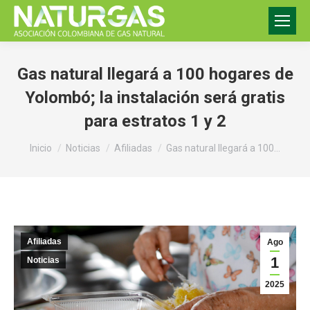
Gas natural llegará a 100 hogares de
Yolombó; la instalación será gratis
para estratos 1 y 2
Estás aquí:
Inicio
Noticias
Afiliadas
Gas natural llegará a 100…
Afiliadas
Ago
1
Noticias
2025