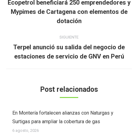
Ecopetrol beneficiará 250 emprendedores y
publicaciones
Publicación
Mypimes de Cartagena con elementos de
anterior:
dotación
SIGUIENTE
Terpel anunció su salida del negocio de
Publicación
estaciones de servicio de GNV en Perú
siguiente:
Post relacionados
En Montería fortalecen alianzas con Naturgas y
Surtigas para ampliar la cobertura de gas
6 agosto, 2026