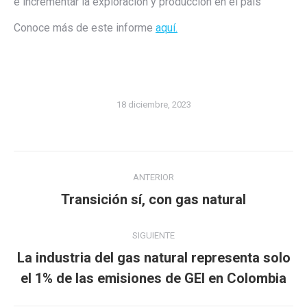
e incrementar la exploración y producción en el país
Conoce más de este informe
aquí.
18 diciembre, 2023
Navegación
ANTERIOR
entre
Publicación
Transición sí, con gas natural
publicaciones
anterior:
SIGUIENTE
La industria del gas natural representa solo
Publicación
el 1% de las emisiones de GEI en Colombia
siguiente: