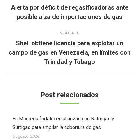
entre
Alerta por déficit de regasificadoras ante
Publicación
publicaciones
posible alza de importaciones de gas
anterior:
SIGUIENTE
Shell obtiene licencia para explotar un
Publicación
campo de gas en Venezuela, en límites con
siguiente:
Trinidad y Tobago
Post relacionados
En Montería fortalecen alianzas con Naturgas y
Surtigas para ampliar la cobertura de gas
6 agosto, 2026