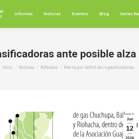
el
Informes
Noticias
Eventos
Blog
Series W
l
gasificadoras ante posible alz
Estás aquí:
Inicio
Noticias
Afiliadas
Alerta por déficit de regasificadoras…
Jun
12
2026