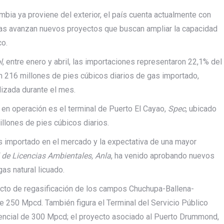
ia ya proviene del exterior, el país cuenta actualmente con
tras avanzan nuevos proyectos que buscan ampliar la capacidad
co.
l
, entre enero y abril, las importaciones representaron 22,1% del
on 216 millones de pies cúbicos diarios de gas importado,
izada durante el mes.
n en operación es el terminal de Puerto El Cayao,
Spec
, ubicado
llones de pies cúbicos diarios.
gas importado en el mercado y la expectativa de una mayor
 de Licencias Ambientales, Anla
, ha venido aprobando nuevos
as natural licuado.
yecto de regasificación de los campos Chuchupa-Ballena-
e 250 Mpcd. También figura el Terminal del Servicio Público
otencial de 300 Mpcd; el proyecto asociado al Puerto Drummond,