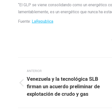
“El GLP se viene consolidando como un energético con
lamentablemente, es un energético que nunca ha esta
Fuente:
LaRepublica
Navegación
entre
ANTERIOR
Venezuela y la tecnológica SLB
publicaciones
Publicación
firman un acuerdo preliminar de
anterior:
explotación de crudo y gas