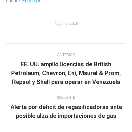
Fuente:
ElTiempo
12 junio, 2026
Navegación
ANTERIOR
entre
EE. UU. amplió licencias de British
publicaciones
Publicación
Petroleum, Chevron, Eni, Maurel & Prom,
anterior:
Repsol y Shell para operar en Venezuela
SIGUIENTE
Alerta por déficit de regasificadoras ante
Publicación
posible alza de importaciones de gas
siguiente: