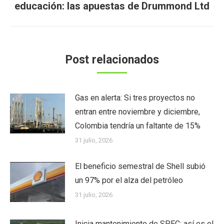
educación: las apuestas de Drummond Ltd
siguiente:
Post relacionados
Gas en alerta: Si tres proyectos no
entran entre noviembre y diciembre,
Colombia tendría un faltante de 15%
31 julio, 2026
El beneficio semestral de Shell subió
un 97% por el alza del petróleo
31 julio, 2026
Inicia mantenimiento de SPEC: así es el