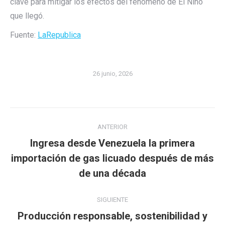
clave para mitigar los efectos del fenómeno de El Niño
que llegó.
Fuente:
LaRepublica
26 junio, 2026
Navegación
ANTERIOR
entre
Ingresa desde Venezuela la primera
publicaciones
Publicación
importación de gas licuado después de más
anterior:
de una década
SIGUIENTE
Producción responsable, sostenibilidad y
Publicación