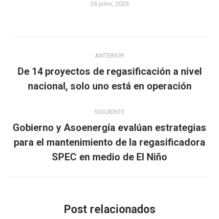
26 junio, 2026
Navegación
ANTERIOR
entre
De 14 proyectos de regasificación a nivel
Publicación
publicaciones
nacional, solo uno está en operación
anterior:
SIGUIENTE
Gobierno y Asoenergía evalúan estrategias
Publicación
para el mantenimiento de la regasificadora
siguiente:
SPEC en medio de El Niño
Post relacionados