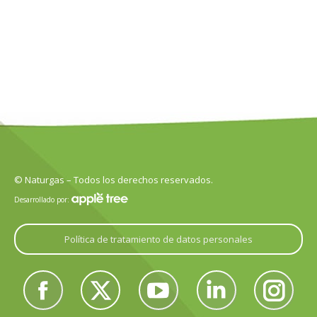
© Naturgas – Todos los derechos reservados.
Desarrollado por:
Política de tratamiento de datos personales
Encuéntranos en:
Facebook
Twitter
YouTube
Linkedin
Instagram
page
page
page
page
page