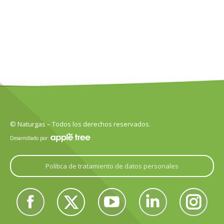
© Naturgas – Todos los derechos reservados.
Desarrollado por:
Política de tratamiento de datos personales
Encuéntranos en:
Facebook
Twitter
YouTube
Linkedin
Instagram
page
page
page
page
page