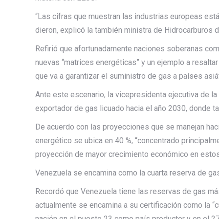
“Las cifras que muestran las industrias europeas está
dieron, explicó la también ministra de Hidrocarburos 
Refirió que afortunadamente naciones soberanas com
nuevas “matrices energéticas” y un ejemplo a resaltar 
que va a garantizar el suministro de gas a países asiá
Ante este escenario, la vicepresidenta ejecutiva de 
exportador de gas licuado hacia el año 2030, donde t
De acuerdo con las proyecciones que se manejan haci
energético se ubica en 40 %, “concentrado principalm
proyección de mayor crecimiento económico en estos
Venezuela se encamina como la cuarta reserva de ga
Recordó que Venezuela tiene las reservas de gas má
actualmente se encamina a su certificación como la “c
nación en el puesto 23 como país productor y en el 