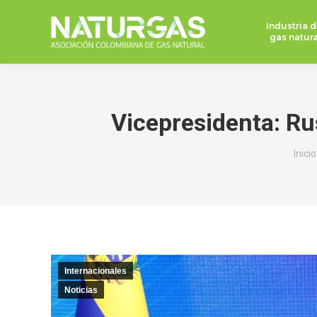
Industria d
gas natura
Vicepresidenta: Ru
Está
Inicio
Internacionales
Noticias