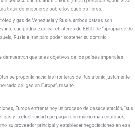
onde destacó que Estados Unidos (EEUU) pretende apoderarse
ra tratar de imponerse sobre los pueblos libres.
etróleo y gas de Venezuela y Rusia, ambos países son
evante que podría explicar el interés de EEUU de “apropiarse de
zuela, Rusia e Irán para poder sostener su dominio
 demuestran que tales objetivos de los países imperiales
Otan se proponía hacia las fronteras de Rusia tenía justamente
mercado del gas en Europa”, resaltó.
cciones, Europa enfrenta hoy un proceso de desaceleración, “sus
el gas y la electricidad que pagan son mucho más costosos,
mo su proveedor principal y establecer negociaciones en esa