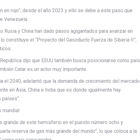
n en rojo”, desde el año 2023 y ello se debe a este paso que
de Venezuela.
o Rusia y China han dado pasos agigantados para avanzar en
lo constituye el “Proyecto del Gasoducto Fuerza de Siberia II”,
ticos.
la República dijo que EEUU también busca posicionarse como país
ambién Catar es un actor muy importante.
a el 2040, adelantó que la demanda de crecimiento del mercado
ente en Asia, China e India que es donde igualmente hay
 países”.
s mundial
s grande de este hemisferio en el puesto número ocho y
uarta reserva de gas más grande del mundo”, lo que coloca a la
27 como país consumidor.