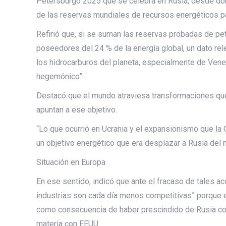
Petersburgo 2025 que se celebra en Rusia, desde d
de las reservas mundiales de recursos energéticos pa
Refirió que, si se suman las reservas probadas de p
poseedores del 24 % de la energía global, un dato rel
los hidrocarburos del planeta, especialmente de Vene
hegemónico”.
Destacó que el mundo atraviesa transformaciones que
apuntan a ese objetivo.
“Lo que ocurrió en Ucrania y el expansionismo que la 
un objetivo energético que era desplazar a Rusia del 
Situación en Europa
En ese sentido, indicó que ante el fracaso de tales a
industrias son cada día menos competitivas” porque 
como consecuencia de haber prescindido de Rusia co
materia con EEUU.