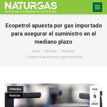
Ecopetrol apuesta por gas importado
para asegurar el suministro en el
mediano plazo
Estás aquí:
Inicio
Noticias
Afiliadas
Ecopetrol apuesta por gas importado…
Afiliadas
Feb
9
Noticias
2026