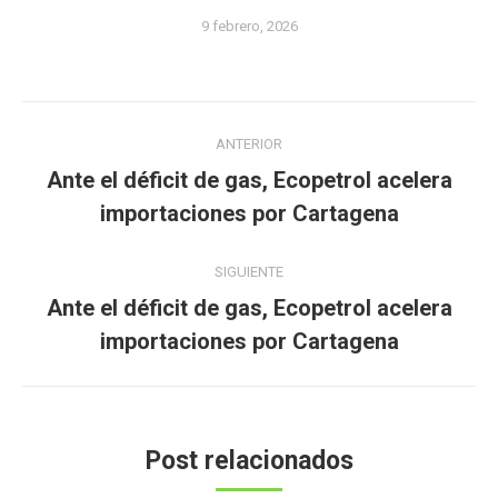
9 febrero, 2026
Navegación
ANTERIOR
entre
Ante el déficit de gas, Ecopetrol acelera
Publicación
publicaciones
importaciones por Cartagena
anterior:
SIGUIENTE
Ante el déficit de gas, Ecopetrol acelera
Publicación
importaciones por Cartagena
siguiente:
Post relacionados