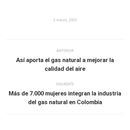
2 marzo, 2023
Navegación
ANTERIOR
entre
Así aporta el gas natural a mejorar la
Publicación
publicaciones
calidad del aire
anterior:
SIGUIENTE
Más de 7.000 mujeres integran la industria
Publicación
del gas natural en Colombia
siguiente: