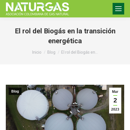
El rol del Biogás en la transición
energética
Estás aquí:
Inicio
Blog
El rol del Biogás en…
Blog
Mar
2
2023