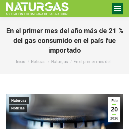
En el primer mes del año más de 21 %
del gas consumido en el país fue
importado
Estás aquí:
Inicio
Noticias
Naturgas
En el primer mes del…
Naturgas
Feb
20
Noticias
2026