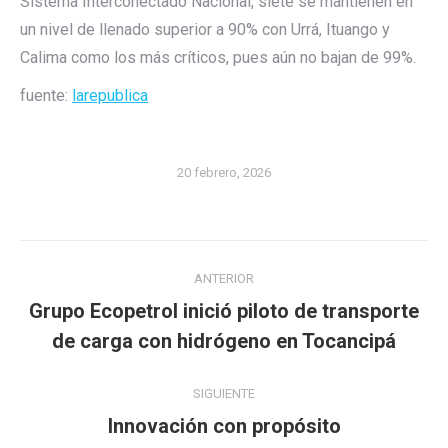
Sistema Interconectado Nacional, siete se mantienen en
un nivel de llenado superior a 90% con Urrá, Ituango y
Calima como los más críticos, pues aún no bajan de 99%.
fuente:
larepublica
20 febrero, 2026
Navegación
ANTERIOR
entre
Grupo Ecopetrol inició piloto de transporte
Publicación
publicaciones
de carga con hidrógeno en Tocancipá
anterior:
SIGUIENTE
Publicación
Innovación con propósito