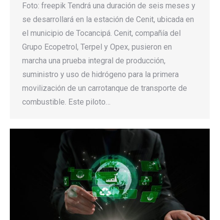
Foto: freepik Tendrá una duración de seis meses y
se desarrollará en la estación de Cenit, ubicada en
el municipio de Tocancipá. Cenit, compañía del
Grupo Ecopetrol, Terpel y Opex, pusieron en
marcha una prueba integral de producción,
suministro y uso de hidrógeno para la primera
movilización de un carrotanque de transporte de
combustible. Este piloto…