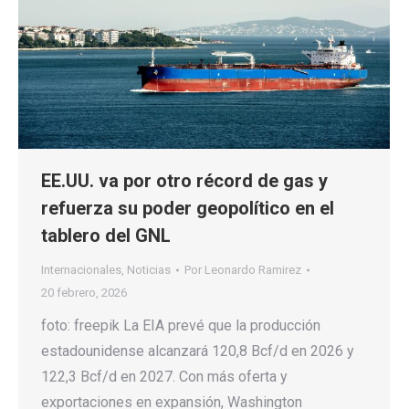
EE.UU. va por otro récord de gas y
refuerza su poder geopolítico en el
tablero del GNL
Internacionales
,
Noticias
Por
Leonardo Ramirez
20 febrero, 2026
foto: freepik La EIA prevé que la producción
estadounidense alcanzará 120,8 Bcf/d en 2026 y
122,3 Bcf/d en 2027. Con más oferta y
exportaciones en expansión, Washington