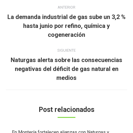
Navegación
ANTERIOR
entre
La demanda industrial de gas sube un 3,2 %
publicaciones
Publicación
hasta junio por refino, química y
anterior:
cogeneración
SIGUIENTE
Naturgas alerta sobre las consecuencias
Publicación
negativas del déficit de gas natural en
siguiente:
medios
Post relacionados
En Montería fortalecen alianzas con Naturgas y