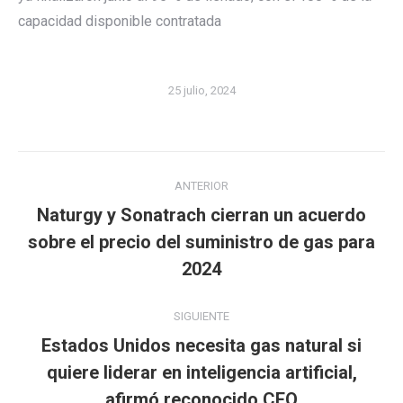
capacidad disponible contratada
25 julio, 2024
Navegación
ANTERIOR
entre
Naturgy y Sonatrach cierran un acuerdo
publicaciones
Publicación
sobre el precio del suministro de gas para
anterior:
2024
SIGUIENTE
Estados Unidos necesita gas natural si
Publicación
quiere liderar en inteligencia artificial,
siguiente:
afirmó reconocido CEO