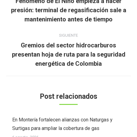
Fenómeno de El Niño empieza a hacer
publicaciones
Publicación
presión: terminal de regasificación sale a
anterior:
mantenimiento antes de tiempo
SIGUIENTE
Gremios del sector hidrocarburos
Publicación
presentan hoja de ruta para la seguridad
siguiente:
energética de Colombia
Post relacionados
En Montería fortalecen alianzas con Naturgas y
Surtigas para ampliar la cobertura de gas