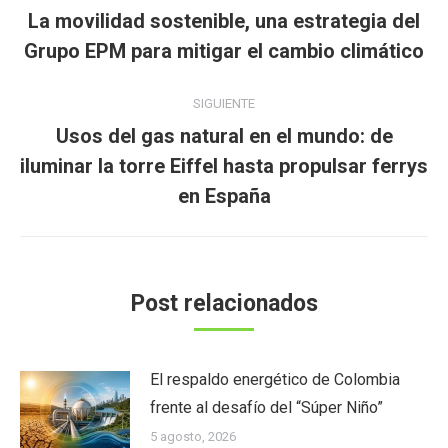
entre
La movilidad sostenible, una estrategia del
Publicación
publicaciones
Grupo EPM para mitigar el cambio climático
anterior:
SIGUIENTE
Usos del gas natural en el mundo: de
Publicación
iluminar la torre Eiffel hasta propulsar ferrys
siguiente:
en España
Post relacionados
El respaldo energético de Colombia
frente al desafío del “Súper Niño”
5 agosto, 2026