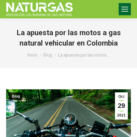
La apuesta por las motos a gas
natural vehicular en Colombia
Estás aquí:
Inicio
Blog
La apuesta por las motos…
Blog
Oct
29
2021