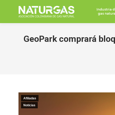
Industria d
gas natura
GeoPark comprará bloqu
Afiliadas
Noticias