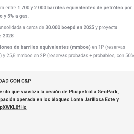
tra entre
1.700 y 2.000 barriles equivalentes de petróleo por
 y 5% a gas.
onsolidada a cerca de
30.000 boepd en 2025
y proyecta
e 2028
.
llones de barriles equivalentes (mmboe)
en 1P (reservas
n) y 25,8 mmboe en 2P (reservas probadas + probables, con 50
EDAD CON G&P
erdo que viaviliza la cesión de Pluspetrol a GeoPark,
cipación operada en los bloques Loma Jarillosa Este y
/PpXWKL8fHo