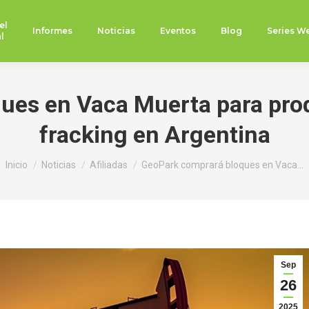
el
Informes
Noticias
Eventos
Blog
Series W
l
es en Vaca Muerta para prod
fracking en Argentina
Estás aquí:
Inicio
Noticias
Afiliadas
GeoPark comprará bloques en Vaca…
Sep
26
2025