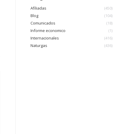
Afiliadas
(450)
Blog
(104)
Comunicados
(18)
Informe economico
(1)
Internacionales
(416)
Naturgas
(436)
%