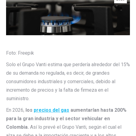
Foto: Freepik
Solo el Grupo Vanti estima que perdería alrededor del 15%
de su demanda no regulada, es decir, de grandes
consumidores industriales y comerciales, debido al
incremento de precios y la falta de firmeza en el
suministro.
En 2026,
los
precios del gas
aumentarían hasta 200%
para la gran industria y el sector vehicular en
Colombia.
Así lo prevé el Grupo Vanti, según el cual el
alza se debe a la importación creciente y a los altos