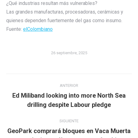
¿Qué industrias resultan más vulnerables?
Las grandes manufacturas, procesadoras, cerámicas y
quienes dependen fuertemente del gas como insumo.
Fuente:
elColombiano
26 septiembre, 2025
Navegación
ANTERIOR
entre
Ed Miliband looking into more North Sea
Publicación
publicaciones
drilling despite Labour pledge
anterior:
SIGUIENTE
GeoPark comprará bloques en Vaca Muerta