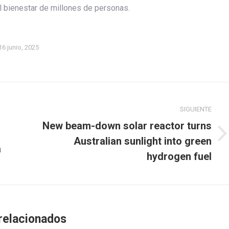
el bienestar de millones de personas.
16 junio, 2025
SIGUIENTE
New beam-down solar reactor turns
Publicación
Australian sunlight into green
a
siguiente:
hydrogen fuel
relacionados