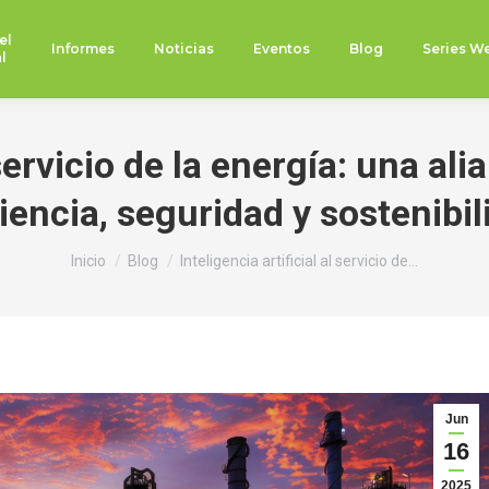
el
Informes
Noticias
Eventos
Blog
Series W
l
l servicio de la energía: una a
ciencia, seguridad y sostenibil
Estás aquí:
Inicio
Blog
Inteligencia artificial al servicio de…
Jun
16
2025