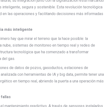
natural, su integración junto con la digitalización está marcando
 inteligente, segura y sostenible. Esta revolución tecnológica
d en las operaciones y facilitando decisiones más informadas
ria más inteligente
primero hay que mirar el terreno que la hace posible: la
 la nube, sistemas de monitoreo en tiempo real y redes de
structura tecnológica que ha comenzado a transformar
a del gas.
illones de datos de pozos, gasoductos, estaciones de
 analizada con herramientas de IA y big data, permite tener una
gético en tiempo real, abriendo la puerta a una operación más
fallas
s el mantenimiento predictivo. A través de sensores instalados