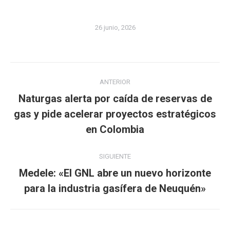
26 junio, 2026
Navegación
ANTERIOR
entre
Naturgas alerta por caída de reservas de
publicaciones
Publicación
gas y pide acelerar proyectos estratégicos
anterior:
en Colombia
SIGUIENTE
Medele: «El GNL abre un nuevo horizonte
Publicación
para la industria gasífera de Neuquén»
siguiente: