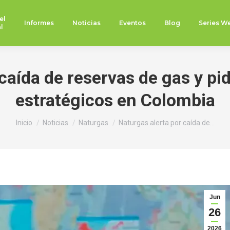
el
Informes
Noticias
Eventos
Blog
Series W
l
caída de reservas de gas y pi
estratégicos en Colombia
Estás aquí:
Inicio
Noticias
Naturgas
Naturgas alerta por caída de…
Jun
26
2026