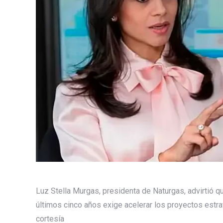
Luz Stella Murgas, presidenta de Naturgas, advirtió 
últimos cinco años exige acelerar los proyectos estra
cortesía