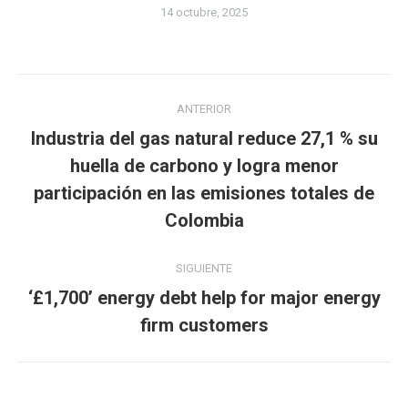
14 octubre, 2025
Navegación
ANTERIOR
entre
Industria del gas natural reduce 27,1 % su
publicaciones
huella de carbono y logra menor
Publicación
participación en las emisiones totales de
anterior:
Colombia
SIGUIENTE
‘£1,700’ energy debt help for major energy
Publicación
firm customers
siguiente: