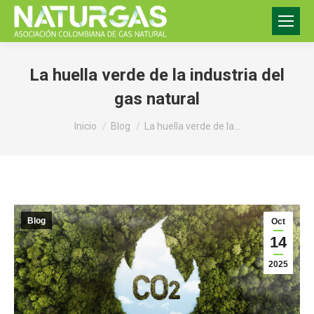
La huella verde de la industria del
gas natural
Estás aquí:
Inicio
Blog
La huella verde de la…
Blog
Oct
14
2025