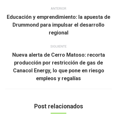
Navegación
ANTERIOR
entre
Educación y emprendimiento: la apuesta de
publicaciones
Publicación
Drummond para impulsar el desarrollo
anterior:
regional
SIGUIENTE
Nueva alerta de Cerro Matoso: recorta
producción por restricción de gas de
Publicación
Canacol Energy, lo que pone en riesgo
siguiente:
empleos y regalías
Post relacionados