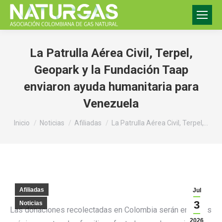
La Patrulla Aérea Civil, Terpel,
Geopark y la Fundación Taap
enviaron ayuda humanitaria para
Venezuela
Estás aquí:
Inicio
Noticias
Afiliadas
La Patrulla Aérea Civil, Terpel,…
Afiliadas
Jul
3
Noticias
Las donaciones recolectadas en Colombia serán enviadas
2026