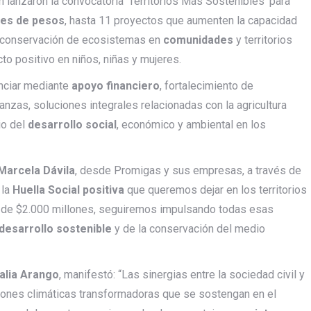
n lanzaron la convocatoria ‘Territorios Más Sostenibles’ para
nes de pesos
, hasta 11 proyectos que aumenten la capacidad
la conservación de ecosistemas en
comunidades
y territorios
to positivo en niños, niñas y mujeres.
enciar mediante
apoyo financiero
, fortalecimiento de
nzas, soluciones integrales relacionadas con la agricultura
io del
desarrollo social
, económico y ambiental en los
Marcela Dávila
, desde Promigas y sus empresas, a través de
 la
Huella Social positiva
que queremos dejar en los territorios
a de $2.000 millones, seguiremos impulsando todas esas
desarrollo sostenible
y de la conservación del medio
alia Arango
, manifestó: “Las sinergias entre la sociedad civil y
ciones climáticas transformadoras que se sostengan en el