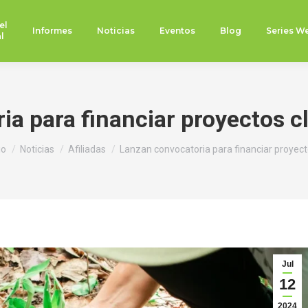
el
Informes
Noticias
Eventos
Blog
Series W
l
a para financiar proyectos cl
ás aquí:
io
Noticias
Afiliadas
Lanzan convocatoria para financiar proyec
Jul
12
2024