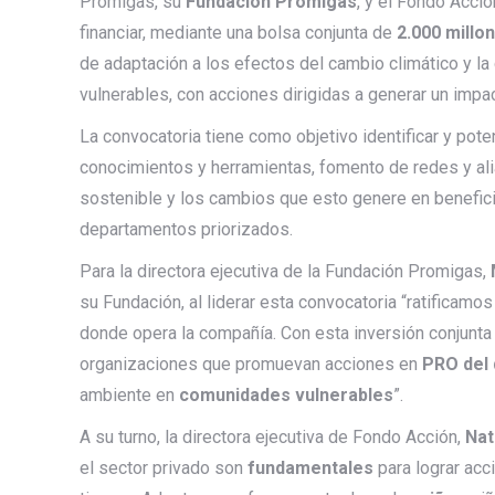
Promigas, su
Fundación Promigas
, y el Fondo Acció
financiar, mediante una bolsa conjunta de
2.000 millo
de adaptación a los efectos del cambio climático y 
vulnerables, con acciones dirigidas a generar un impac
La convocatoria tiene como objetivo identificar y pot
conocimientos y herramientas, fomento de redes y alia
sostenible y los cambios que esto genere en benefic
departamentos priorizados.
Para la directora ejecutiva de la Fundación Promigas,
su Fundación, al liderar esta convocatoria “ratificamos
donde opera la compañía. Con esta inversión conjunt
organizaciones que promuevan acciones en
PRO del 
ambiente en
comunidades
vulnerables
”.
A su turno, la directora ejecutiva de Fondo Acción,
Nat
el sector privado son
fundamentales
para lograr ac