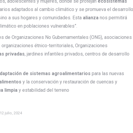
iños, adolescentes y mujeres, donde se protejan
ecosistemas
rios adaptados al cambio climático y se promueva el desarroll
s, sino a sus hogares y comunidades. Esta
alianza
nos permitirá
climático en poblaciones vulnerables”.
nes de Organizaciones No Gubernamentales (ONG), asociaciones
 organizaciones étnico-territoriales, Organizaciones
as
privadas
, jardines infantiles privados, centros de desarrollo
daptación de sistemas agroalimentarios
para las nuevas
 alimentos
y la conservación y restauración de cuencas y
ua limpia
y estabilidad del terreno
12 julio, 2024