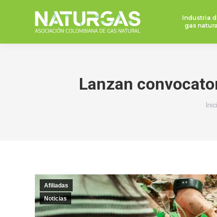
Industria d
gas natura
Lanzan convocatori
Est
Inic
Afiliadas
Noticias