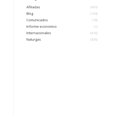
Afiliadas
(450)
o
Blog
(104)
Comunicados
(18)
Informe economico
(1)
Internacionales
(416)
Naturgas
(436)