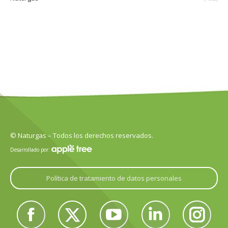
© Naturgas – Todos los derechos reservados.
Desarrollado por:
Política de tratamiento de datos personales
Encuéntranos en:
Facebook
Twitter
YouTube
Linkedin
Instagram