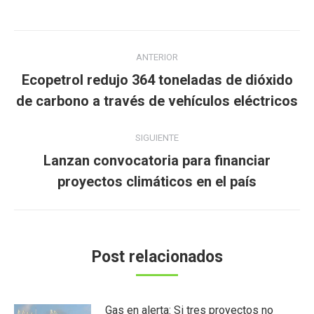
Navegación
ANTERIOR
entre
Ecopetrol redujo 364 toneladas de dióxido
Publicación
publicaciones
de carbono a través de vehículos eléctricos
anterior:
SIGUIENTE
Lanzan convocatoria para financiar
Publicación
proyectos climáticos en el país
siguiente:
Post relacionados
Gas en alerta: Si tres proyectos no