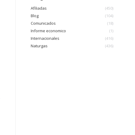
Afiliadas
(450)
Blog
(104)
Comunicados
(18)
Informe economico
(1)
Internacionales
(416)
Naturgas
(436)
,