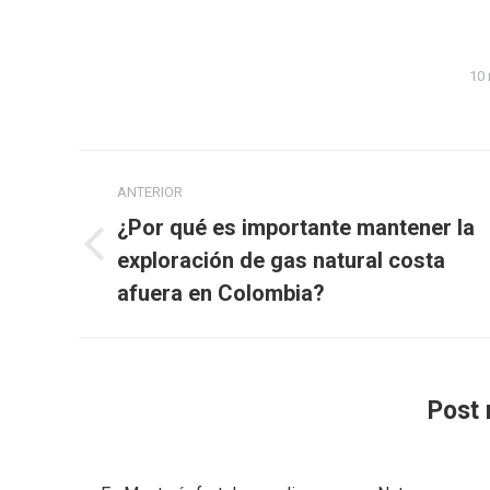
10 
Navegación
ANTERIOR
entre
¿Por qué es importante mantener la
publicaciones
Publicación
exploración de gas natural costa
anterior:
afuera en Colombia?
Post 