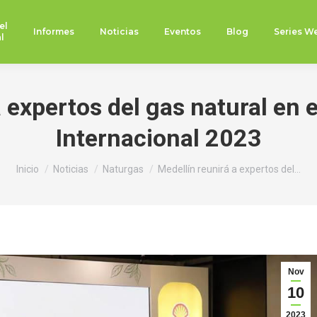
el
Informes
Noticias
Eventos
Blog
Series W
l
 expertos del gas natural en 
Internacional 2023
Estás aquí:
Inicio
Noticias
Naturgas
Medellín reunirá a expertos del…
Nov
10
2023