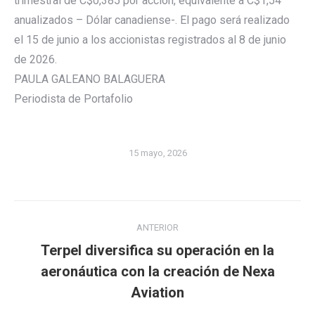
trimestral de C$0,385 por acción, equivalente a C$1,54
anualizados – Dólar canadiense-. El pago será realizado
el 15 de junio a los accionistas registrados al 8 de junio
de 2026.
PAULA GALEANO BALAGUERA
Periodista de Portafolio
15 mayo, 2026
Navegación
ANTERIOR
entre
Terpel diversifica su operación en la
publicaciones
Publicación
aeronáutica con la creación de Nexa
anterior:
Aviation