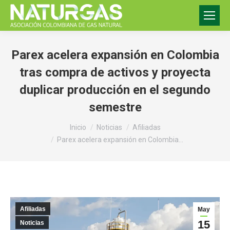
Parex acelera expansión en Colombia
tras compra de activos y proyecta
duplicar producción en el segundo
semestre
Estás aquí:
Inicio
Noticias
Afiliadas
Parex acelera expansión en Colombia…
Afiliadas
May
15
Noticias